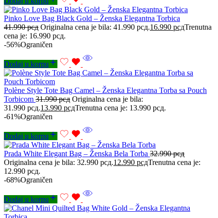
Dodaj u korpu
Pinko Love Bag Black Gold – Ženska Elegantna Torbica
41.990
рсд
Originalna cena je bila: 41.990 рсд.
16.990
рсд
Trenutna
cena je: 16.990 рсд.
-56%
Ograničen
Dodaj u korpu
Polène Style Tote Bag Camel – Ženska Elegantna Torba sa Pouch
Torbicom
31.990
рсд
Originalna cena je bila:
31.990 рсд.
13.990
рсд
Trenutna cena je: 13.990 рсд.
-61%
Ograničen
Dodaj u korpu
Prada White Elegant Bag – Ženska Bela Torba
32.990
рсд
Originalna cena je bila: 32.990 рсд.
12.990
рсд
Trenutna cena je:
12.990 рсд.
-68%
Ograničen
Dodaj u korpu