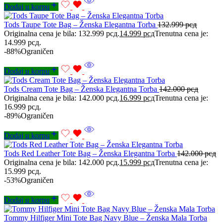
Dodaj u korpu
Tods Taupe Tote Bag – Ženska Elegantna Torba
132.999
рсд
Originalna cena je bila: 132.999 рсд.
14.999
рсд
Trenutna cena je:
14.999 рсд.
-88%
Ograničen
Dodaj u korpu
Tods Cream Tote Bag – Ženska Elegantna Torba
142.000
рсд
Originalna cena je bila: 142.000 рсд.
16.999
рсд
Trenutna cena je:
16.999 рсд.
-89%
Ograničen
Dodaj u korpu
Tods Red Leather Tote Bag – Ženska Elegantna Torba
142.000
рсд
Originalna cena je bila: 142.000 рсд.
15.999
рсд
Trenutna cena je:
15.999 рсд.
-53%
Ograničen
Dodaj u korpu
Tommy Hilfiger Mini Tote Bag Navy Blue – Ženska Mala Torba