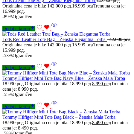
Tods Cream Tote Bag – Ženska Elegantna Torba
142.000
рсд
Originalna cena je bila: 142.000 рсд.
16.999
рсд
Trenutna cena je:
16.999 рсд.
-89%
Ograničen
Dodaj u korpu
Tods Red Leather Tote Bag – Ženska Elegantna Torba
142.000
рсд
Originalna cena je bila: 142.000 рсд.
15.999
рсд
Trenutna cena je:
15.999 рсд.
-53%
Ograničen
Dodaj u korpu
Tommy Hilfiger Mini Tote Bag Navy Blue – Ženska Mala Torba
18.990
рсд
Originalna cena je bila: 18.990 рсд.
8.990
рсд
Trenutna
cena je: 8.990 рсд.
-55%
Ograničen
Dodaj u korpu
Tommy Hilfiger Mini Tote Bag Black – Ženska Mala Torba
18.990
рсд
Originalna cena je bila: 18.990 рсд.
8.490
рсд
Trenutna
cena je: 8.490 рсд.
-58%
Ograničen