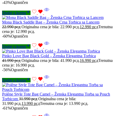
-43%
Ograničen
Dodaj u korpu
Mona Black Saddle Bag – Ženska Crna Torbica sa Lancem
22.990
рсд
Originalna cena je bila: 22.990 рсд.
12.990
рсд
Trenutna
cena je: 12.990 рсд.
-60%
Ograničen
Dodaj u korpu
Pinko Love Bag Black Gold – Ženska Elegantna Torbica
41.990
рсд
Originalna cena je bila: 41.990 рсд.
16.990
рсд
Trenutna
cena je: 16.990 рсд.
-56%
Ograničen
Dodaj u korpu
Polène Style Tote Bag Camel – Ženska Elegantna Torba sa Pouch
Torbicom
31.990
рсд
Originalna cena je bila:
31.990 рсд.
13.990
рсд
Trenutna cena je: 13.990 рсд.
-61%
Ograničen