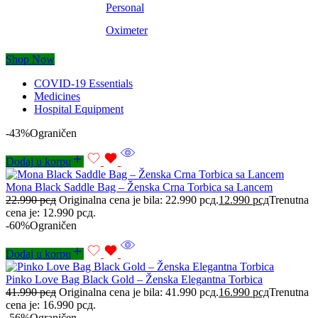
Personal
Oximeter
Shop Now
COVID-19 Essentials
Medicines
Hospital Equipment
-43%
Ograničen
Dodaj u korpu
Mona Black Saddle Bag – Ženska Crna Torbica sa Lancem
22.990
рсд
Originalna cena je bila: 22.990 рсд.
12.990
рсд
Trenutna
cena je: 12.990 рсд.
-60%
Ograničen
Dodaj u korpu
Pinko Love Bag Black Gold – Ženska Elegantna Torbica
41.990
рсд
Originalna cena je bila: 41.990 рсд.
16.990
рсд
Trenutna
cena je: 16.990 рсд.
-56%
Ograničen