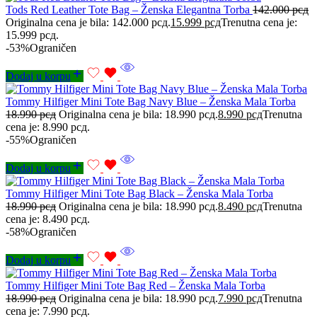
Tods Red Leather Tote Bag – Ženska Elegantna Torba
142.000
рсд
Originalna cena je bila: 142.000 рсд.
15.999
рсд
Trenutna cena je:
15.999 рсд.
-53%
Ograničen
Dodaj u korpu
Tommy Hilfiger Mini Tote Bag Navy Blue – Ženska Mala Torba
18.990
рсд
Originalna cena je bila: 18.990 рсд.
8.990
рсд
Trenutna
cena je: 8.990 рсд.
-55%
Ograničen
Dodaj u korpu
Tommy Hilfiger Mini Tote Bag Black – Ženska Mala Torba
18.990
рсд
Originalna cena je bila: 18.990 рсд.
8.490
рсд
Trenutna
cena je: 8.490 рсд.
-58%
Ograničen
Dodaj u korpu
Tommy Hilfiger Mini Tote Bag Red – Ženska Mala Torba
18.990
рсд
Originalna cena je bila: 18.990 рсд.
7.990
рсд
Trenutna
cena je: 7.990 рсд.