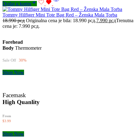
Dodaj u korpu
Tommy Hilfiger Mini Tote Bag Red – Ženska Mala Torba
18.990
рсд
Originalna cena je bila: 18.990 рсд.
7.990
рсд
Trenutna
cena je: 7.990 рсд.
Forehead
Body
Thermometer
Sale Off
30%
Shop Now
Facemask
High Quanlity
From
$3.99
Shop Now