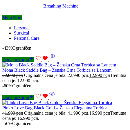
Breathing Machine
Shop Now
Personal
Surgical
Personal Care
-43%
Ograničen
Dodaj u korpu
Mona Black Saddle Bag – Ženska Crna Torbica sa Lancem
22.990
рсд
Originalna cena je bila: 22.990 рсд.
12.990
рсд
Trenutna
cena je: 12.990 рсд.
-60%
Ograničen
Dodaj u korpu
Pinko Love Bag Black Gold – Ženska Elegantna Torbica
41.990
рсд
Originalna cena je bila: 41.990 рсд.
16.990
рсд
Trenutna
cena je: 16.990 рсд.
-56%
Ograničen