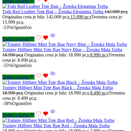
Dodaj u korpu
Tods Red Leather Tote Bag – Ženska Elegantna Torba
142.000
рсд
Originalna cena je bila: 142.000 рсд.
15.999
рсд
Trenutna cena je:
15.999 рсд.
-53%
Ograničen
Dodaj u korpu
Tommy Hilfiger Mini Tote Bag Navy Blue – Ženska Mala Torba
18.990
рсд
Originalna cena je bila: 18.990 рсд.
8.990
рсд
Trenutna
cena je: 8.990 рсд.
-55%
Ograničen
Dodaj u korpu
Tommy Hilfiger Mini Tote Bag Black – Ženska Mala Torba
18.990
рсд
Originalna cena je bila: 18.990 рсд.
8.490
рсд
Trenutna
cena je: 8.490 рсд.
-58%
Ograničen
Dodaj u korpu
Tommy Hilfiger Mini Tote Bag Red – Ženska Mala Torba
18.990
рсд
Originalna cena je bila: 18.990 рсд.
7.990
рсд
Trenutna