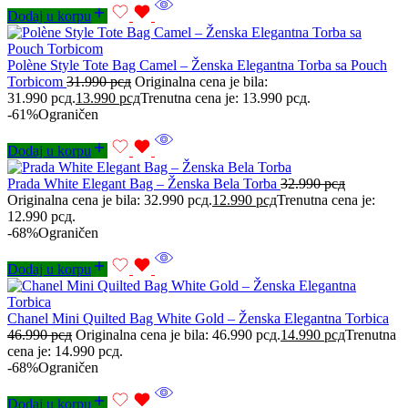
Dodaj u korpu
Polène Style Tote Bag Camel – Ženska Elegantna Torba sa Pouch
Torbicom
31.990
рсд
Originalna cena je bila:
31.990 рсд.
13.990
рсд
Trenutna cena je: 13.990 рсд.
-61%
Ograničen
Dodaj u korpu
Prada White Elegant Bag – Ženska Bela Torba
32.990
рсд
Originalna cena je bila: 32.990 рсд.
12.990
рсд
Trenutna cena je:
12.990 рсд.
-68%
Ograničen
Dodaj u korpu
Chanel Mini Quilted Bag White Gold – Ženska Elegantna Torbica
46.990
рсд
Originalna cena je bila: 46.990 рсд.
14.990
рсд
Trenutna
cena je: 14.990 рсд.
-68%
Ograničen
Dodaj u korpu