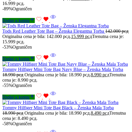
16.999 рсд.
-89%
Ograničen
Dodaj u korpu
Tods Red Leather Tote Bag – Ženska Elegantna Torba
142.000
рсд
Originalna cena je bila: 142.000 рсд.
15.999
рсд
Trenutna cena je:
15.999 рсд.
-53%
Ograničen
Dodaj u korpu
Tommy Hilfiger Mini Tote Bag Navy Blue – Ženska Mala Torba
18.990
рсд
Originalna cena je bila: 18.990 рсд.
8.990
рсд
Trenutna
cena je: 8.990 рсд.
-55%
Ograničen
Dodaj u korpu
Tommy Hilfiger Mini Tote Bag Black – Ženska Mala Torba
18.990
рсд
Originalna cena je bila: 18.990 рсд.
8.490
рсд
Trenutna
cena je: 8.490 рсд.
-58%
Ograničen