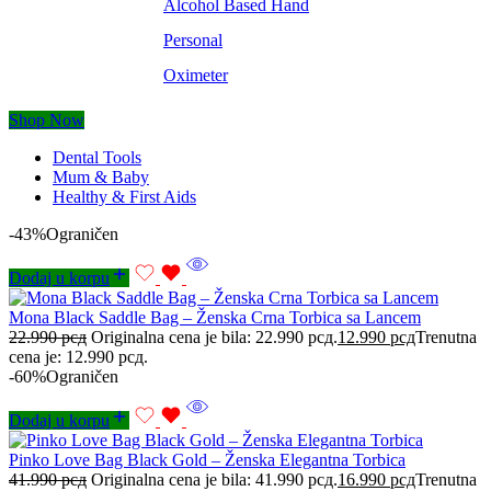
Alcohol Based Hand
Personal
Oximeter
Shop Now
Dental Tools
Mum & Baby
Healthy & First Aids
-43%
Ograničen
Dodaj u korpu
Mona Black Saddle Bag – Ženska Crna Torbica sa Lancem
22.990
рсд
Originalna cena je bila: 22.990 рсд.
12.990
рсд
Trenutna
cena je: 12.990 рсд.
-60%
Ograničen
Dodaj u korpu
Pinko Love Bag Black Gold – Ženska Elegantna Torbica
41.990
рсд
Originalna cena je bila: 41.990 рсд.
16.990
рсд
Trenutna