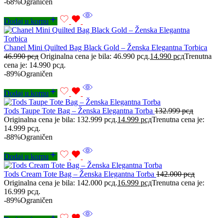
-68%
Ograničen
Dodaj u korpu
Chanel Mini Quilted Bag Black Gold – Ženska Elegantna Torbica
46.990
рсд
Originalna cena je bila: 46.990 рсд.
14.990
рсд
Trenutna
cena je: 14.990 рсд.
-89%
Ograničen
Dodaj u korpu
Tods Taupe Tote Bag – Ženska Elegantna Torba
132.999
рсд
Originalna cena je bila: 132.999 рсд.
14.999
рсд
Trenutna cena je:
14.999 рсд.
-88%
Ograničen
Dodaj u korpu
Tods Cream Tote Bag – Ženska Elegantna Torba
142.000
рсд
Originalna cena je bila: 142.000 рсд.
16.999
рсд
Trenutna cena je:
16.999 рсд.
-89%
Ograničen