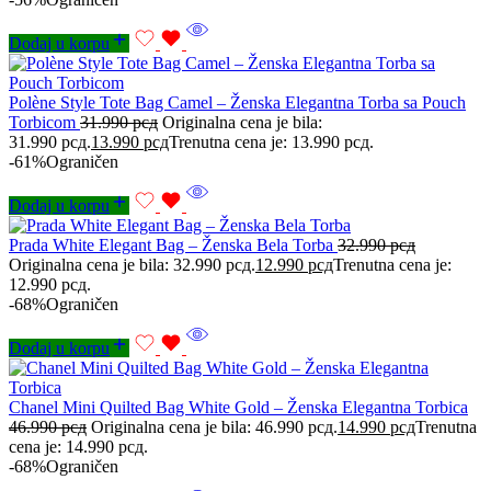
Dodaj u korpu
Polène Style Tote Bag Camel – Ženska Elegantna Torba sa Pouch
Torbicom
31.990
рсд
Originalna cena je bila:
31.990 рсд.
13.990
рсд
Trenutna cena je: 13.990 рсд.
-61%
Ograničen
Dodaj u korpu
Prada White Elegant Bag – Ženska Bela Torba
32.990
рсд
Originalna cena je bila: 32.990 рсд.
12.990
рсд
Trenutna cena je:
12.990 рсд.
-68%
Ograničen
Dodaj u korpu
Chanel Mini Quilted Bag White Gold – Ženska Elegantna Torbica
46.990
рсд
Originalna cena je bila: 46.990 рсд.
14.990
рсд
Trenutna
cena je: 14.990 рсд.
-68%
Ograničen