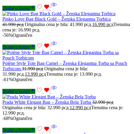
Dodaj u korpu
Pinko Love Bag Black Gold – Ženska Elegantna Torbica
41.990
рсд
Originalna cena je bila: 41.990 рсд.
16.990
рсд
Trenutna
cena je: 16.990 рсд.
-56%
Ograničen
Dodaj u korpu
Polène Style Tote Bag Camel – Ženska Elegantna Torba sa Pouch
Torbicom
31.990
рсд
Originalna cena je bila:
31.990 рсд.
13.990
рсд
Trenutna cena je: 13.990 рсд.
-61%
Ograničen
Dodaj u korpu
Prada White Elegant Bag – Ženska Bela Torba
32.990
рсд
Originalna cena je bila: 32.990 рсд.
12.990
рсд
Trenutna cena je:
12.990 рсд.
-68%
Ograničen
Dodaj u korpu