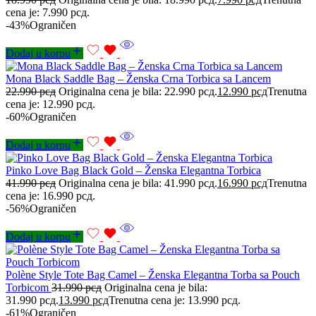
cena je: 7.990 рсд.
-43%
Ograničen
Dodaj u korpu
Mona Black Saddle Bag – Ženska Crna Torbica sa Lancem
22.990
рсд
Originalna cena je bila: 22.990 рсд.
12.990
рсд
Trenutna
cena je: 12.990 рсд.
-60%
Ograničen
Dodaj u korpu
Pinko Love Bag Black Gold – Ženska Elegantna Torbica
41.990
рсд
Originalna cena je bila: 41.990 рсд.
16.990
рсд
Trenutna
cena je: 16.990 рсд.
-56%
Ograničen
Dodaj u korpu
Polène Style Tote Bag Camel – Ženska Elegantna Torba sa Pouch
Torbicom
31.990
рсд
Originalna cena je bila:
31.990 рсд.
13.990
рсд
Trenutna cena je: 13.990 рсд.
-61%
Ograničen