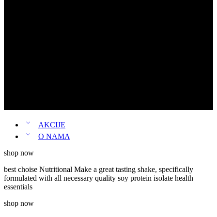
Ženski rančevi
Louis Vuitton
Michael Kors
Guess
Pinko
Novčanici
Patike
Parfemi
Ženski parfemi
Muški parfemi
AKCIJE
O NAMA
shop now
best choise
Nutritional
Make a great tasting shake, specifically
formulated with all necessary quality soy protein isolate
health
essentials
shop now