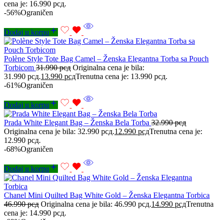
cena je: 16.990 рсд.
-56%
Ograničen
Dodaj u korpu
Polène Style Tote Bag Camel – Ženska Elegantna Torba sa Pouch
Torbicom
31.990
рсд
Originalna cena je bila:
31.990 рсд.
13.990
рсд
Trenutna cena je: 13.990 рсд.
-61%
Ograničen
Dodaj u korpu
Prada White Elegant Bag – Ženska Bela Torba
32.990
рсд
Originalna cena je bila: 32.990 рсд.
12.990
рсд
Trenutna cena je:
12.990 рсд.
-68%
Ograničen
Dodaj u korpu
Chanel Mini Quilted Bag White Gold – Ženska Elegantna Torbica
46.990
рсд
Originalna cena je bila: 46.990 рсд.
14.990
рсд
Trenutna
cena je: 14.990 рсд.