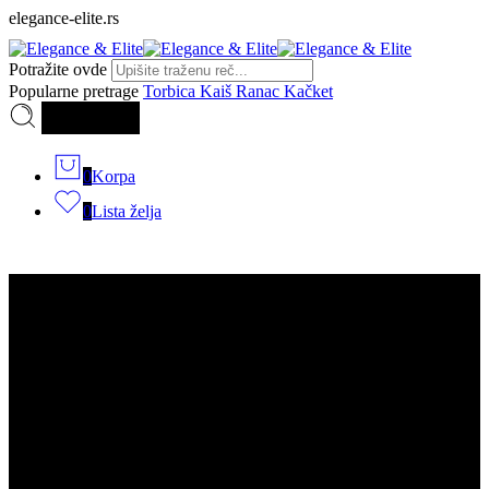
elegance-elite.rs
Potražite ovde
Popularne pretrage
Torbica
Kaiš
Ranac
Kačket
Pretraga
0
Korpa
0
Lista želja
Kategorije
Torbice
Muške torbice
Dsquared2
Dior
Armani Exchange
Gucci
Hugo Boss