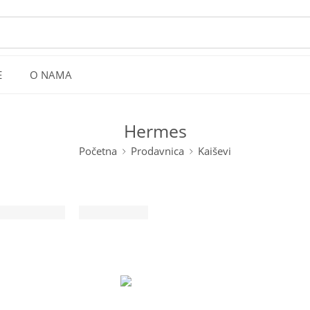
E
O NAMA
Hermes
Početna
Prodavnica
Kaiševi