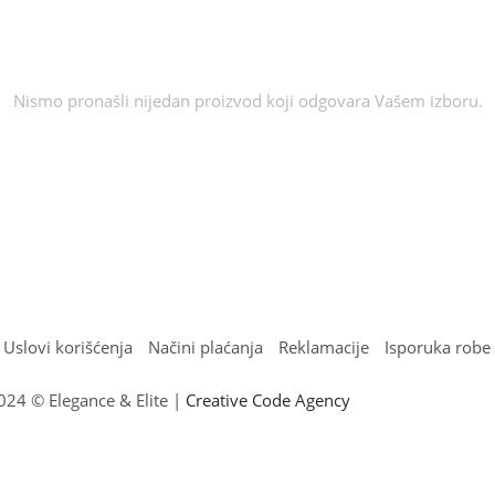
Nismo pronašli nijedan proizvod koji odgovara Vašem izboru.
Uslovi korišćenja
Načini plaćanja
Reklamacije
Isporuka robe
024 © Elegance & Elite |
Creative Code Agency